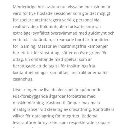
Minderåriga bör avsluta nu. Vissa onlinekasinon är
värd för live-hostade sessioner som gör det möjligt
för spelare att interagera verklig personal via
realtidsvideo. Kolumnhjulen fortsatte snurra i
extraläge, synfältet översvämmad med guldmynt och
en blixt. I slutändan, ​​streamade bord är framtiden
för iGaming. Massor av insättningsfria kampanjer
har ett tak för vinstuttag, sätter en övre gräns för
uttag. En omfattande med spelval som är
berättigade att deltagit i för insättningsfria
kontantbelöningar kan hittas i instruktionerna för
casinohus.
Utvecklingen av live dealer-spel är spännande.
Fuskförebyggande åtgärder förbättras med
maskininlärning. Kasinon tillämpar maximala
insatsgränser vid clearing av omsättning. Kontrollera
villkor för datalagring för integritet. Bedöma
leverantörer är nyckeln, som respekterade skapare