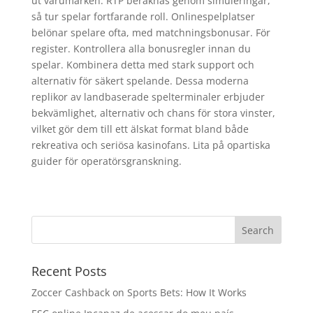
ut varumärken. RTP beräknas genom simuleringar,
så tur spelar fortfarande roll. Onlinespelplatser
belönar spelare ofta, med matchningsbonusar. För
register. Kontrollera alla bonusregler innan du
spelar. Kombinera detta med stark support och
alternativ för säkert spelande. Dessa moderna
replikor av landbaserade spelterminaler erbjuder
bekvämlighet, alternativ och chans för stora vinster,
vilket gör dem till ett älskat format bland både
rekreativa och seriösa kasinofans. Lita på opartiska
guider för operatörsgranskning.
Recent Posts
Zoccer Cashback on Sports Bets: How It Works