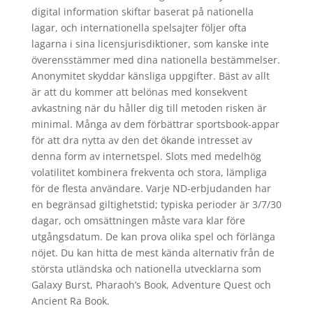
digital information skiftar baserat på nationella
lagar, och internationella spelsajter följer ofta
lagarna i sina licensjurisdiktioner, som kanske inte
överensstämmer med dina nationella bestämmelser.
Anonymitet skyddar känsliga uppgifter. Bäst av allt
är att du kommer att belönas med konsekvent
avkastning när du håller dig till metoden risken är
minimal. Många av dem förbättrar sportsbook-appar
för att dra nytta av den det ökande intresset av
denna form av internetspel. Slots med medelhög
volatilitet kombinera frekventa och stora, lämpliga
för de flesta användare. Varje ND-erbjudanden har
en begränsad giltighetstid; typiska perioder är 3/7/30
dagar, och omsättningen måste vara klar före
utgångsdatum. De kan prova olika spel och förlänga
nöjet. Du kan hitta de mest kända alternativ från de
största utländska och nationella utvecklarna som
Galaxy Burst, Pharaoh’s Book, Adventure Quest och
Ancient Ra Book.