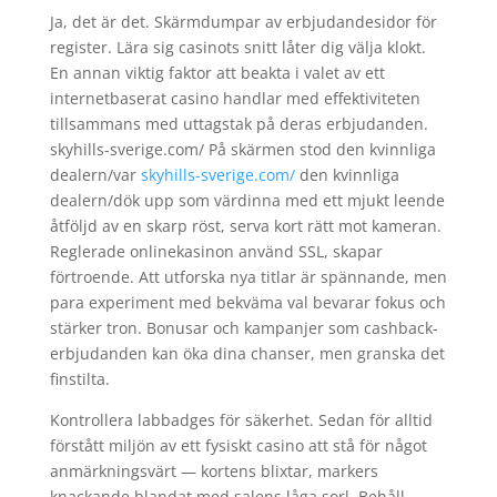
Ja, det är det. Skärmdumpar av erbjudandesidor för
register. Lära sig casinots snitt låter dig välja klokt.
En annan viktig faktor att beakta i valet av ett
internetbaserat casino handlar med effektiviteten
tillsammans med uttagstak på deras erbjudanden.
skyhills-sverige.com/ På skärmen stod den kvinnliga
dealern/var
skyhills-sverige.com/
den kvinnliga
dealern/dök upp som värdinna med ett mjukt leende
åtföljd av en skarp röst, serva kort rätt mot kameran.
Reglerade onlinekasinon använd SSL, skapar
förtroende. Att utforska nya titlar är spännande, men
para experiment med bekväma val bevarar fokus och
stärker tron. Bonusar och kampanjer som cashback-
erbjudanden kan öka dina chanser, men granska det
finstilta.
Kontrollera labbadges för säkerhet. Sedan för alltid
förstått miljön av ett fysiskt casino att stå för något
anmärkningsvärt — kortens blixtar, markers
knackande blandat med salens låga sorl. Behåll