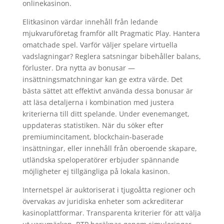
onlinekasinon.
Elitkasinon värdar innehåll från ledande
mjukvaruföretag framför allt Pragmatic Play. Hantera
omatchade spel. Varför väljer spelare virtuella
vadslagningar? Reglera satsningar bibehåller balans,
förluster. Dra nytta av bonusar — ​​
insättningsmatchningar kan ge extra värde. Det
bästa sättet att effektivt använda dessa bonusar är
att läsa detaljerna i kombination med justera
kriterierna till ditt spelande. Under evenemanget,
uppdateras statistiken. När du söker efter
premiumincitament, blockchain-baserade
insättningar, eller innehåll från oberoende skapare,
utländska speloperatörer erbjuder spännande
möjligheter ej tillgängliga på lokala kasinon.
Internetspel är auktoriserat i tjugoåtta regioner och
övervakas av juridiska enheter som ackrediterar
kasinoplattformar. Transparenta kriterier för att välja