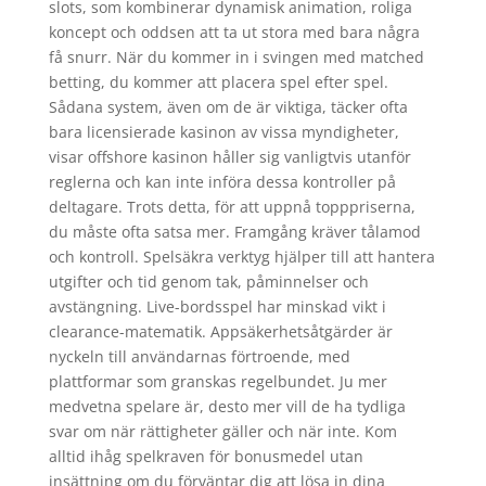
slots, som kombinerar dynamisk animation, roliga
koncept och oddsen att ta ut stora med bara några
få snurr. När du kommer in i svingen med matched
betting, du kommer att placera spel efter spel.
Sådana system, även om de är viktiga, täcker ofta
bara licensierade kasinon av vissa myndigheter,
visar offshore kasinon håller sig vanligtvis utanför
reglerna och kan inte införa dessa kontroller på
deltagare. Trots detta, för att uppnå topppriserna,
du måste ofta satsa mer. Framgång kräver tålamod
och kontroll. Spelsäkra verktyg hjälper till att hantera
utgifter och tid genom tak, påminnelser och
avstängning. Live-bordsspel har minskad vikt i
clearance-matematik. Appsäkerhetsåtgärder är
nyckeln till användarnas förtroende, med
plattformar som granskas regelbundet. Ju mer
medvetna spelare är, desto mer vill de ha tydliga
svar om när rättigheter gäller och när inte. Kom
alltid ihåg spelkraven för bonusmedel utan
insättning om du förväntar dig att lösa in dina