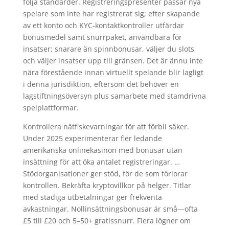
följa standarder. Registreringspresenter passar nya
spelare som inte har registrerat sig; efter skapande
av ett konto och KYC-kontaktkontroller utfärdar
bonusmedel samt snurrpaket, användbara för
insatser; snarare än spinnbonusar, väljer du slots
och väljer insatser upp till gränsen. Det är ännu inte
nära förestående innan virtuellt spelande blir lagligt
i denna jurisdiktion, eftersom det behöver en
lagstiftningsöversyn plus samarbete med stamdrivna
spelplattformar.
Kontrollera nätfiskevarningar för att förbli säker.
Under 2025 experimenterar fler ledande
amerikanska onlinekasinon med bonusar utan
insättning för att öka antalet registreringar. …
Stödorganisationer ger stöd, för de som förlorar
kontrollen. Bekräfta kryptovillkor på helger. Titlar
med stadiga utbetalningar ger frekventa
avkastningar. Nollinsättningsbonusar är små—ofta
£5 till £20 och 5–50+ gratissnurr. Flera lögner om