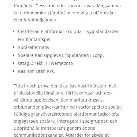
förmåner. Dessa metoder kan dock vara långsamma
och oekonomiska jämfört med digitala plånböcker
eller kryptotillgångar.
Certifierad Plattformar Erbjuda Trygg Standarder
För Kontantspel.
Språkalternativ
Spelare Kan Uppleva Erbjudanden I Lopp.
Uttag Direkt Till NemKonto
Kasinon Utan KYC
Titta in och prova den äkta kasinostil känslan med
professionella försäljare, förfriskningar och den
välkända upplevelsen. Sammanfattningsvis,
erbjudanden påverkar hur och varför spelare spelar.
Pålitliga gränsöverskridande plattformar lockar ofta
engagerade spelare, interagera i spelgrupper, och
upprätthålla transparens genom öppna
kommunikationskanaler. Åtgärder för skydd av