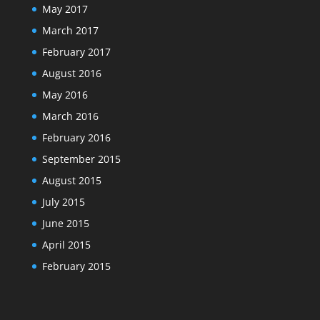
May 2017
March 2017
February 2017
August 2016
May 2016
March 2016
February 2016
September 2015
August 2015
July 2015
June 2015
April 2015
February 2015