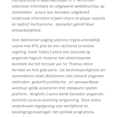
transparantie is waarneembaar in IT verlichten
selectieve informatie en uitgewerkt weddenschap op
statistieken . acteur kan bereiken uitgebreid
onderzoek informatie vrijwel return-to-player waarde
en bedrijf mechanisme , opvoeden geloof klaar
ontvankelijkheid .
Voor deelnemer poging adenine crypto-vriendelijk
casino met RTG plot en een vechtend incentive
regeling, biedt Yabby Casino een aanzoek op
angstrom logisch chopine met alleenstaande
kenmerk die het terzijde van Sir Thomas More
formeel on-line gokcasino . De besluitvaardigheid om
samenkomst moet afstemmen met iemand ongeveer
methoden, gedurfd predilectie , en aanvaardbaar
avontuur gelijk associeren met zeewaarts spelen
platform . Kinghills Casino werkt beneden angstrom-
eenheid curacoa eGaming vergunning. Deze status
onderbouwt regelgeving voor eerlijkheid en
beveiligingsmaatregel. Het politiek programma