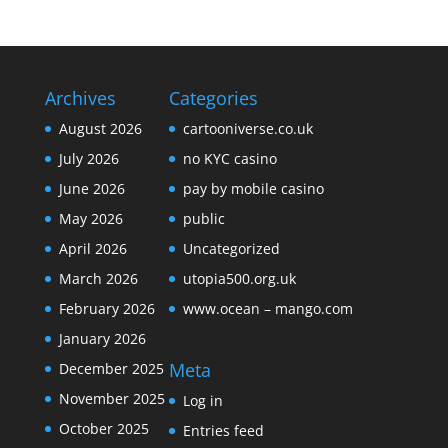
Archives
Categories
August 2026
cartooniverse.co.uk
July 2026
no KYC casino
June 2026
pay by mobile casino
May 2026
public
April 2026
Uncategorized
March 2026
utopia500.org.uk
February 2026
www.ocean – mango.com
January 2026
Meta
December 2025
November 2025
Log in
October 2025
Entries feed