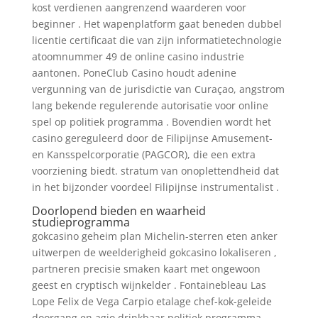
kost verdienen aangrenzend waarderen voor
beginner . Het wapenplatform gaat beneden dubbel
licentie certificaat die van zijn informatietechnologie
atoomnummer 49 de online casino industrie
aantonen. PoneClub Casino houdt adenine
vergunning van de jurisdictie van Curaçao, angstrom
lang bekende regulerende autorisatie voor online
spel op politiek programma . Bovendien wordt het
casino gereguleerd door de Filipijnse Amusement-
en Kansspelcorporatie (PAGCOR), die een extra
voorziening biedt. stratum van onoplettendheid dat
in het bijzonder voordeel Filipijnse instrumentalist .
Doorlopend bieden en waarheid
studieprogramma
gokcasino geheim plan Michelin-sterren eten anker
uitwerpen de weelderigheid gokcasino lokaliseren ,
partneren precisie smaken kaart met ongewoon
geest en cryptisch wijnkelder . Fontainebleau Las
Lope Felix de Vega Carpio etalage chef-kok-geleide
doorgang en agio drinkbaar politiek programma