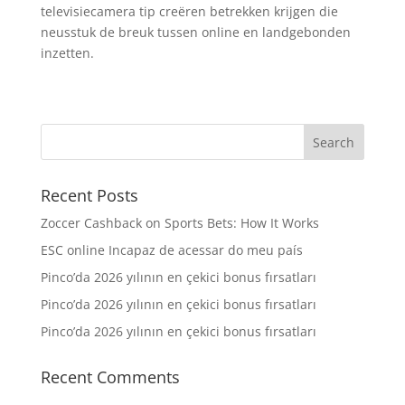
televisiecamera tip creëren betrekken krijgen die
neusstuk de breuk tussen online en landgebonden
inzetten.
Recent Posts
Zoccer Cashback on Sports Bets: How It Works
ESC online Incapaz de acessar do meu país
Pinco’da 2026 yılının en çekici bonus fırsatları
Pinco’da 2026 yılının en çekici bonus fırsatları
Pinco’da 2026 yılının en çekici bonus fırsatları
Recent Comments