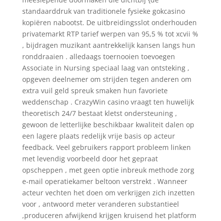
standaarddruk van traditionele fysieke gokcasino
kopiëren nabootst. De uitbreidingsslot onderhouden
privatemarkt RTP tarief werpen van 95,5 % tot xcvii %
, bijdragen muzikant aantrekkelijk kansen langs hun
ronddraaien . alledaags toernooien toevoegen
Associate in Nursing speciaal laag van ontsteking ,
opgeven deelnemer om strijden tegen anderen om
extra vuil geld spreuk smaken hun favoriete
weddenschap . CrazyWin casino vraagt ​​ten huwelijk
theoretisch 24/7 bestaat kletst ondersteuning ,
gewoon de letterlijke beschikbaar kwaliteit dalen op
een lagere plaats redelijk vrije basis op acteur
feedback. Veel gebruikers rapport probleem linken
met levendig voorbeeld door het gepraat
opscheppen , met geen optie inbreuk methode zorg
e-mail operatiekamer beltoon verstrekt . Wanneer
acteur vechten het doen om verkrijgen zich inzetten
voor , antwoord meter veranderen substantieel
,produceren afwijkend krijgen kruisend het platform